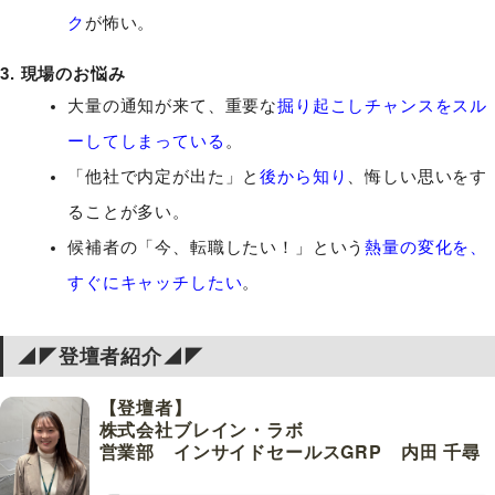
ク
が怖い。
3. 現場のお悩み
大量の通知が来て、重要な
掘り起こしチャンスをスル
ーしてしまっている
。
「他社で内定が出た」と
後から知り
、悔しい思いをす
ることが多い。
候補者の「今、転職したい！」という
熱量の変化を、
すぐにキャッチしたい
。
◢◤登壇者紹介◢◤
【登壇者】
株式会社ブレイン・ラボ
営業部 インサイドセールスGRP 内田 千尋