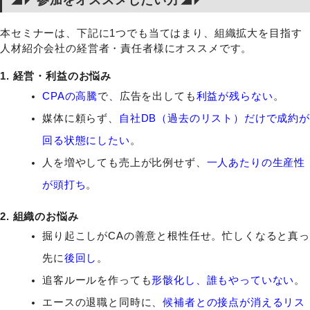
本セミナーは、下記に1つでも当てはまり、組織拡大を目指す
人材紹介会社の経営者・責任者様にオススメです。
1. 経営・利益のお悩み
CPAの高騰
で、広告を出しても
利益が残らない
。
媒体に頼らず、
自社DB（過去のリスト）だけで成約
回る状態にしたい
。
人を増やしても売上が比例せず、
一人あたりの生産性
が頭打ち
。
2. 組織のお悩み
掘り起こしがCAの善意と根性任せ。忙しくなると真っ
先に
後回し
。
追客ルールを作っても
形骸化し、誰もやっていない
。
エースの退職と同時に、
候補者との接点が消えるリス